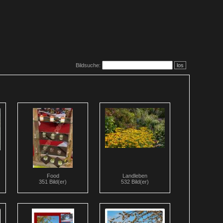
Bildsuche:
los
Food
Landleben
351 Bild(er)
532 Bild(er)