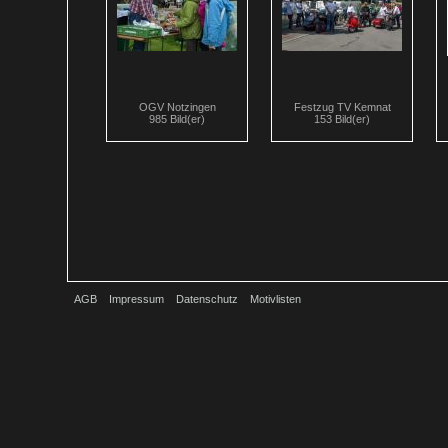
OGV Notzingen
Festzug TV Kemnat
985 Bild(er)
153 Bild(er)
AGB
Impressum
Datenschutz
Motivlisten