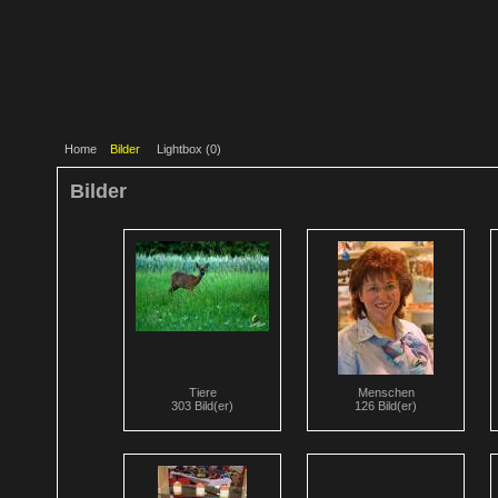
Home
Bilder
Lightbox (
0
)
Bilder
Tiere
Menschen
303 Bild(er)
126 Bild(er)