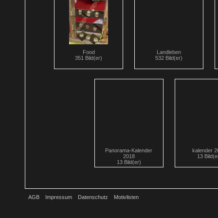
Food
Landleben
351 Bild(er)
532 Bild(er)
Panorama-Kalender
kalender 
2018
13 Bild(e
13 Bild(er)
AGB
Impressum
Datenschutz
Motivlisten