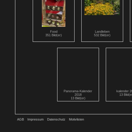
Food
Landleben
351 Bild(er)
532 Bild(er)
Panorama-Kalender
kalender 
2018
13 Bild(e
13 Bild(er)
AGB
Impressum
Datenschutz
Motivlisten