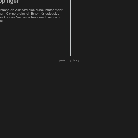
ppinger
 nächsten Zeit wird sich diese immer mehr
uen. Gerne stehe ich Ihnen für exklusive
 können Sie gerne telefonisch mit mir in
il.
powered by pixtacy