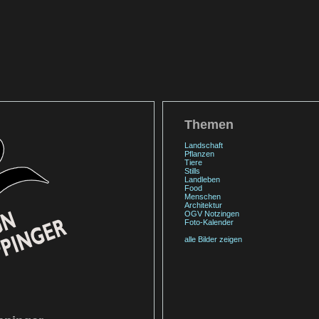
Themen
Landschaft
Pflanzen
Tiere
Stills
Landleben
Food
Menschen
Architektur
OGV Notzingen
Foto-Kalender
alle Bilder zeigen