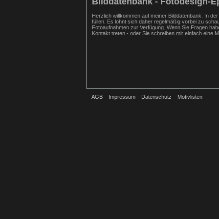
Bilddatenbank - Fotodesign-E
Herzlich willkommen auf meiner Bilddatenbank. In der
füllen. Es lohnt sich daher regelmäßig vorbei zu scha
Fotoaufnahmen zur Verfügung. Wenn Sie Fragen haben
Kontakt treten - oder Sie schreiben mir einfach eine Ma
AGB
Impressum
Datenschutz
Motivlisten