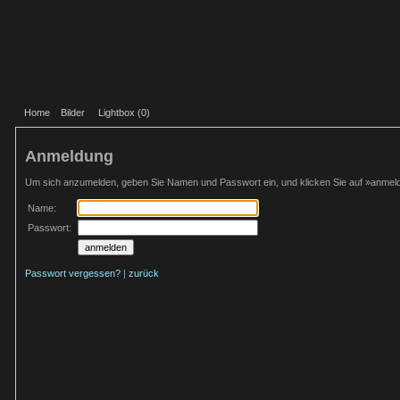
Home
Bilder
Lightbox (
0
)
Anmeldung
Um sich anzumelden, geben Sie Namen und Passwort ein, und klicken Sie auf »anmel
Name:
Passwort:
Passwort vergessen?
|
zurück