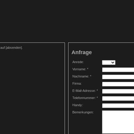
e auf [absenden].
Anfrage
Anrede:
Vorname: *
Nachname: *
Firma:
E-Mail-Adresse: *
Telefonnummer: *
Handy:
Bemerkungen: