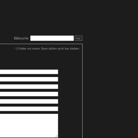
Bildsuche:
los
*) Felder mit einem Stern dürfen nicht leer bleiben