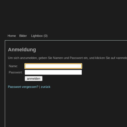
Home
Bilder
Lightbox (
0
)
Anmeldung
Um sich anzumelden, geben Sie Namen und Passwort ein, und klicken Sie auf »anmel
Name:
Passwort:
Passwort vergessen?
|
zurück