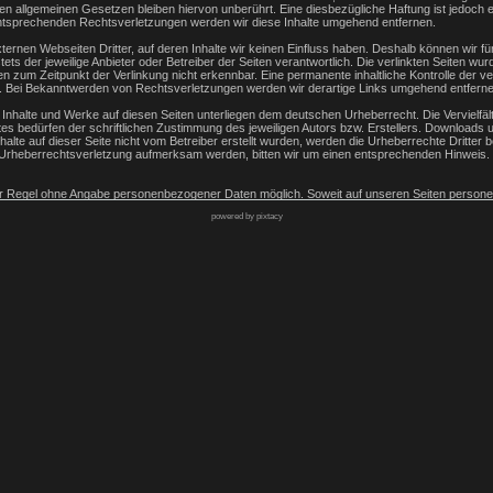
n allgemeinen Gesetzen bleiben hiervon unberührt. Eine diesbezügliche Haftung ist jedoch e
ntsprechenden Rechtsverletzungen werden wir diese Inhalte umgehend entfernen.
ternen Webseiten Dritter, auf deren Inhalte wir keinen Einfluss haben. Deshalb können wir f
stets der jeweilige Anbieter oder Betreiber der Seiten verantwortlich. Die verlinkten Seiten w
 zum Zeitpunkt der Verlinkung nicht erkennbar. Eine permanente inhaltliche Kontrolle der ver
r. Bei Bekanntwerden von Rechtsverletzungen werden wir derartige Links umgehend entferne
n Inhalte und Werke auf diesen Seiten unterliegen dem deutschen Urheberrecht. Die Vervielfält
bedürfen der schriftlichen Zustimmung des jeweiligen Autors bzw. Erstellers. Downloads und
halte auf dieser Seite nicht vom Betreiber erstellt wurden, werden die Urheberrechte Dritter 
ne Urheberrechtsverletzung aufmerksam werden, bitten wir um einen entsprechenden Hinwei
der Regel ohne Angabe personenbezogener Daten möglich. Soweit auf unseren Seiten person
weit möglich, stets auf freiwilliger Basis. Diese Daten werden ohne Ihre ausdrückliche Zust
powered by pixtacy
Internet (z.B. bei der Kommunikation per E-Mail) Sicherheitslücken aufweisen kann. Ein lück
öffentlichten Kontaktdaten durch Dritte zur Übersendung von nicht ausdrücklich angeforde
r Seiten behalten sich ausdrücklich rechtliche Schritte im Falle der unverlangten Zusendung
e Analytics
„Diese Website benutzt Google Analytics, einen Webanalysedienst der Google I
eichert werden und die eine Analyse der Benutzung der Website durch Sie ermöglichen. Die 
n Server von Google in den USA übertragen und dort gespeichert. Im Falle der Aktivierung d
dstaaten der Europäischen Union oder in anderen Vertragsstaaten des Abkommens über den 
inen Server von Google in den USA übertragen und dort gekürzt. Im Auftrag des Betreibers d
 um Reports über die Websiteaktivitäten zusammenzustellen und um weitere mit der Websit
 erbringenDie im Rahmen von Google Analytics von Ihrem Browser übermittelte IP-Adresse w
kies durch eine entsprechende Einstellung Ihrer Browser-Software verhindern; wir weisen Si
bsite vollumfänglich werden nutzen können. Sie können darüber hinaus die Erfassung der du
 Google sowie die Verarbeitung dieser Daten durch Google verhindern, indem sie das unter 
com/dlpage/gaoptout?hl=de
 zum Internetrecht von Rechtsanwalt Sören Siebert