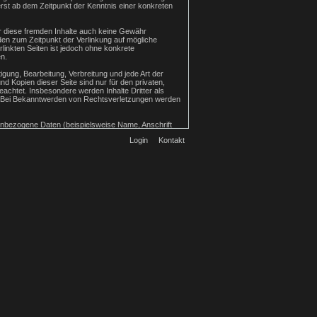
rst ab dem Zeitpunkt der Kenntnis einer konkreten
ür diese fremden Inhalte auch keine Gewähr
urden zum Zeitpunkt der Verlinkung auf mögliche
linkten Seiten ist jedoch ohne konkrete
n.
igung, Bearbeitung, Verbreitung und jede Art der
 Kopien dieser Seite sind nur für den privaten,
beachtet. Insbesondere werden Inhalte Dritter als
s. Bei Bekanntwerden von Rechtsverletzungen werden
enbezogene Daten (beispielsweise Name, Anschrift
immung nicht an Dritte weitergegeben.
Login
Kontakt
enloser Schutz der Daten vor dem Zugriff durch Dritte
rter Werbung und Informationsmaterialien wird
 von Werbeinformationen, etwa durch Spam-Mails, vor.
nc. („Google“). Google Analytics verwendet sog.
durch den Cookie erzeugten Informationen über Ihre
er IP-Anonymisierung auf dieser Webseite, wird Ihre
Europäischen Wirtschaftsraum zuvor gekürzt.
ieser Website wird Google diese Informationen
enutzung und der Internetnutzung verbundene
ird nicht mit anderen Daten von Google
e jedoch darauf hin, dass Sie in diesem Fall
rch das Cookie erzeugten und auf Ihre Nutzung der
dem folgenden Link verfügbare Browser-Plugin