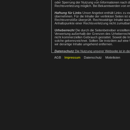
oder Sperrung der Nutzung von Informationen nach de
Rechtsverletzung möglich. Bei Bekanntwerden von e
Haftung für Links
Unser Angebot enthält Links zu ex
übernehmen. Für die Inhalte der verlinkten Seiten ist 
Rechtsverstöße überprüft. Rechtswidrige Inhalte waren
Anhaltspunkte einer Rechtsverletzung nicht zumutba
Urheberrecht
Die durch die Seitenbetreiber erstellte
Verwertung außerhalb der Grenzen des Urheberrechtes 
nicht kommerziellen Gebrauch gestattet. Soweit die In
solche gekennzeichnet. Sollten Sie trotzdem auf ei
wir derartige Inhalte umgehend entfernen.
Datenschutz
Die Nutzung unserer Webseite ist in 
oder eMail-Adressen) erhoben werden, erfolgt dies, so
AGB
Impressum
Datenschutz
Motivlisten
Wir weisen darauf hin, dass die Datenübertragung im 
ist nicht möglich.
Der Nutzung von im Rahmen der Impressumspflicht ver
hiermit ausdrücklich widersprochen. Die Betreiber de
Datenschutzerklärung für die Nutzung von Googl
„Cookies“, Textdateien, die auf Ihrem Computer gesp
Benutzung dieser Website werden in der Regel an eine
IP-Adresse von Google jedoch innerhalb von Mitglie
Nur in Ausnahmefällen wird die volle IP-Adresse an e
benutzen, um Ihre Nutzung der Website auszuwerten,
Dienstleistungen gegenüber dem Websitebetreiber zu
zusammengeführt. Sie können die Speicherung der Coo
gegebenenfalls nicht sämtliche Funktionen dieser We
Website bezogenen Daten (inkl. Ihrer IP-Adresse) an
herunterladen und installieren:
http://tools.google.
Quellverweis:
Disclaimer von eRecht24
dem Portal
Google Analytics Datenschutzerklärung