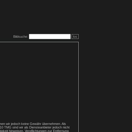
Bildsuche:
los
e können wir jedoch keine Gewähr übernehmen. Als
10 TMG sind wir als Diensteanbieter jedoch nicht
igkeit hinweisen. Verpflichtungen zur Entfernung