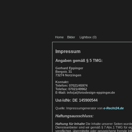
Home
Bilder
Lightbox (
0
)
Impressum
Angaben gemäß § 5 TMG:
Gerhard Eppinger
Bergstr. 31
73274 Notzingen
Kontakt:
Telefon: 07021/45974
Telefax: 07021/49962
E-Mail: info(at)fotodesign-eppinger.de
Ust-IdNr: DE 145900544
Quelle: Impressumgenerator von
e-Recht24.de
Haftungsausschluss:
Haftung für Inhalte
Die Inhalte unserer Seiten wurden
Diensteanbieter sind wir gemäß § 7 Abs.1 TMG für eig
verpflichtet, übermittelte oder gespeicherte fremde 