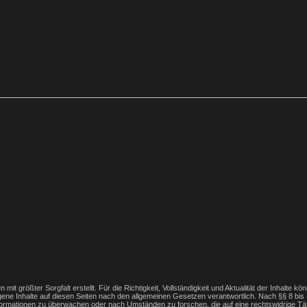
 mit größter Sorgfalt erstellt. Für die Richtigkeit, Vollständigkeit und Aktualität der Inhalt
ene Inhalte auf diesen Seiten nach den allgemeinen Gesetzen verantwortlich. Nach §§ 8 bis 
Informationen zu überwachen oder nach Umständen zu forschen, die auf eine rechtswidrige Tät