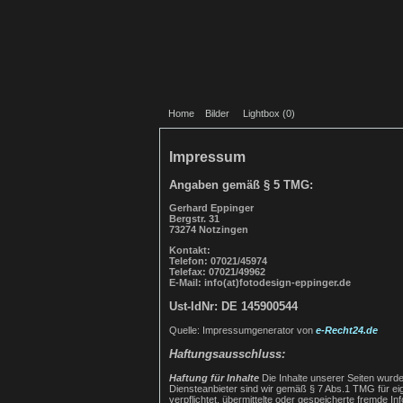
Home
Bilder
Lightbox (
0
)
Impressum
Angaben gemäß § 5 TMG:
Gerhard Eppinger
Bergstr. 31
73274 Notzingen
Kontakt:
Telefon: 07021/45974
Telefax: 07021/49962
E-Mail: info(at)fotodesign-eppinger.de
Ust-IdNr: DE 145900544
Quelle: Impressumgenerator von
e-Recht24.de
Haftungsausschluss:
Haftung für Inhalte
Die Inhalte unserer Seiten wurden
Diensteanbieter sind wir gemäß § 7 Abs.1 TMG für eig
verpflichtet, übermittelte oder gespeicherte fremde 