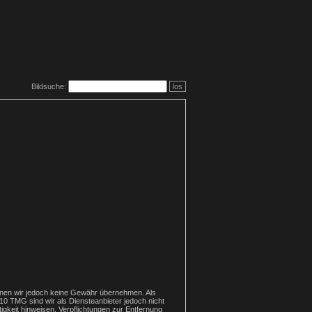
Bildsuche:
los
e können wir jedoch keine Gewähr übernehmen. Als
10 TMG sind wir als Diensteanbieter jedoch nicht
igkeit hinweisen. Verpflichtungen zur Entfernung