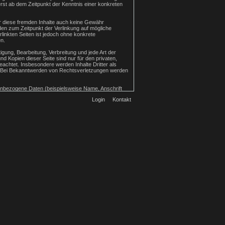
rst ab dem Zeitpunkt der Kenntnis einer konkreten
ür diese fremden Inhalte auch keine Gewähr
urden zum Zeitpunkt der Verlinkung auf mögliche
linkten Seiten ist jedoch ohne konkrete
n.
igung, Bearbeitung, Verbreitung und jede Art der
 Kopien dieser Seite sind nur für den privaten,
beachtet. Insbesondere werden Inhalte Dritter als
s. Bei Bekanntwerden von Rechtsverletzungen werden
enbezogene Daten (beispielsweise Name, Anschrift
immung nicht an Dritte weitergegeben.
Login
Kontakt
enloser Schutz der Daten vor dem Zugriff durch Dritte
rter Werbung und Informationsmaterialien wird
 von Werbeinformationen, etwa durch Spam-Mails, vor.
nc. („Google“). Google Analytics verwendet sog.
durch den Cookie erzeugten Informationen über Ihre
er IP-Anonymisierung auf dieser Webseite, wird Ihre
Europäischen Wirtschaftsraum zuvor gekürzt.
ieser Website wird Google diese Informationen
enutzung und der Internetnutzung verbundene
ird nicht mit anderen Daten von Google
e jedoch darauf hin, dass Sie in diesem Fall
rch das Cookie erzeugten und auf Ihre Nutzung der
dem folgenden Link verfügbare Browser-Plugin