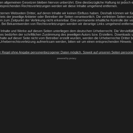
n allgemeinen Gesetzen bleiben hiervon unberührt. Eine diesbezügliche Haftung ist jedoch e
ntsprechenden Rechtsverletzungen werden wir diese Inhalte umgehend entfernen.
ternen Webseiten Dritter, auf deren Inhalte wir keinen Einfluss haben. Deshalb können wir f
stets der jeweilige Anbieter oder Betreiber der Seiten verantwortlich. Die verlinkten Seiten w
 zum Zeitpunkt der Verlinkung nicht erkennbar. Eine permanente inhaltliche Kontrolle der ver
r. Bei Bekanntwerden von Rechtsverletzungen werden wir derartige Links umgehend entferne
n Inhalte und Werke auf diesen Seiten unterliegen dem deutschen Urheberrecht. Die Vervielfält
bedürfen der schriftlichen Zustimmung des jeweiligen Autors bzw. Erstellers. Downloads und
halte auf dieser Seite nicht vom Betreiber erstellt wurden, werden die Urheberrechte Dritter 
ne Urheberrechtsverletzung aufmerksam werden, bitten wir um einen entsprechenden Hinwei
der Regel ohne Angabe personenbezogener Daten möglich. Soweit auf unseren Seiten person
weit möglich, stets auf freiwilliger Basis. Diese Daten werden ohne Ihre ausdrückliche Zust
powered by pixtacy
Internet (z.B. bei der Kommunikation per E-Mail) Sicherheitslücken aufweisen kann. Ein lück
öffentlichten Kontaktdaten durch Dritte zur Übersendung von nicht ausdrücklich angeforde
r Seiten behalten sich ausdrücklich rechtliche Schritte im Falle der unverlangten Zusendung
e Analytics
„Diese Website benutzt Google Analytics, einen Webanalysedienst der Google I
eichert werden und die eine Analyse der Benutzung der Website durch Sie ermöglichen. Die 
n Server von Google in den USA übertragen und dort gespeichert. Im Falle der Aktivierung d
dstaaten der Europäischen Union oder in anderen Vertragsstaaten des Abkommens über den 
inen Server von Google in den USA übertragen und dort gekürzt. Im Auftrag des Betreibers d
 um Reports über die Websiteaktivitäten zusammenzustellen und um weitere mit der Websit
 erbringenDie im Rahmen von Google Analytics von Ihrem Browser übermittelte IP-Adresse w
kies durch eine entsprechende Einstellung Ihrer Browser-Software verhindern; wir weisen Si
bsite vollumfänglich werden nutzen können. Sie können darüber hinaus die Erfassung der du
 Google sowie die Verarbeitung dieser Daten durch Google verhindern, indem sie das unter 
com/dlpage/gaoptout?hl=de
 zum Internetrecht von Rechtsanwalt Sören Siebert