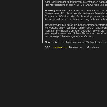
oder Sperrung der Nutzung von Informationen nach de
Rechtsverletzung möglich. Bei Bekanntwerden von e
Haftung für Links
Unser Angebot enthält Links zu ex
übernehmen. Für die Inhalte der verlinkten Seiten ist 
Rechtsverstöße überprüft. Rechtswidrige Inhalte waren
Anhaltspunkte einer Rechtsverletzung nicht zumutba
Urheberrecht
Die durch die Seitenbetreiber erstellte
Verwertung außerhalb der Grenzen des Urheberrechtes 
nicht kommerziellen Gebrauch gestattet. Soweit die In
solche gekennzeichnet. Sollten Sie trotzdem auf ei
wir derartige Inhalte umgehend entfernen.
Datenschutz
Die Nutzung unserer Webseite ist in 
oder eMail-Adressen) erhoben werden, erfolgt dies, so
AGB
Impressum
Datenschutz
Motivlisten
Wir weisen darauf hin, dass die Datenübertragung im 
ist nicht möglich.
Der Nutzung von im Rahmen der Impressumspflicht ver
hiermit ausdrücklich widersprochen. Die Betreiber de
Datenschutzerklärung für die Nutzung von Googl
„Cookies“, Textdateien, die auf Ihrem Computer gesp
Benutzung dieser Website werden in der Regel an eine
IP-Adresse von Google jedoch innerhalb von Mitglie
Nur in Ausnahmefällen wird die volle IP-Adresse an e
benutzen, um Ihre Nutzung der Website auszuwerten,
Dienstleistungen gegenüber dem Websitebetreiber zu
zusammengeführt. Sie können die Speicherung der Coo
gegebenenfalls nicht sämtliche Funktionen dieser We
Website bezogenen Daten (inkl. Ihrer IP-Adresse) an
herunterladen und installieren:
http://tools.google.
Quellverweis:
Disclaimer von eRecht24
dem Portal
Google Analytics Datenschutzerklärung