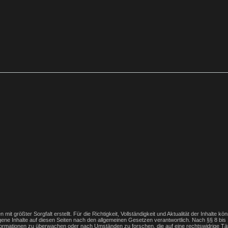
 mit größter Sorgfalt erstellt. Für die Richtigkeit, Vollständigkeit und Aktualität der Inhalt
ene Inhalte auf diesen Seiten nach den allgemeinen Gesetzen verantwortlich. Nach §§ 8 bis 
Informationen zu überwachen oder nach Umständen zu forschen, die auf eine rechtswidrige Tät