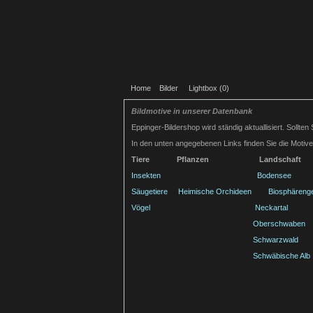
Home
Bilder
Lightbox (
0
)
Bildmotive in unserer Datenbank
Eppinger-Bildershop wird ständig aktuallisiert. Sollten 
In den unten angegebenen Links finden Sie die Motive
Tiere
Pflanzen
Landschaft
Insekten
Bodensee
Säugetiere
Heimische Orchideen
Biosphärenge
Vögel
Neckartal
Oberschwaben
Schwarzwald
Schwäbische Alb