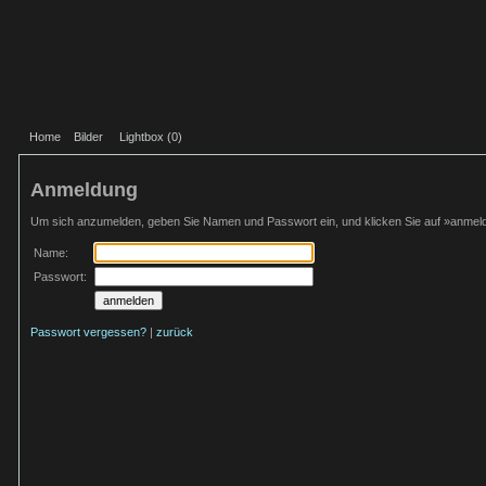
Home
Bilder
Lightbox (
0
)
Anmeldung
Um sich anzumelden, geben Sie Namen und Passwort ein, und klicken Sie auf »anmel
Name:
Passwort:
Passwort vergessen?
|
zurück