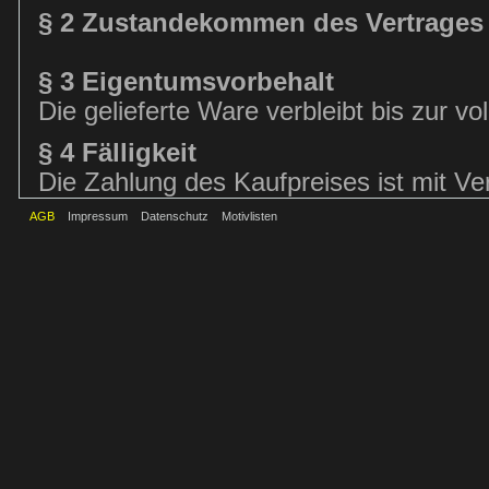
§ 2 Zustandekommen des Vertrages
§ 3 Eigentumsvorbehalt
Die gelieferte Ware verbleibt bis zur v
§ 4 Fälligkeit
Die Zahlung des Kaufpreises ist mit Vert
AGB
Impressum
Datenschutz
Motivlisten
§ 5 Gewährleistung
(1) Die Gewährleistungsrechte des Kund
Vorschriften, soweit nachfolgend nichts
Schadensersatzansprüche des Kunden g
dieser AGB.
(2) Die Verjährungsfrist für Gewährlei
Verbrauchern bei neu hergestellten Sac
Gegenüber Unternehmern beträgt die Ver
gebrauchten Sachen 1 Jahr. Die vorstehe