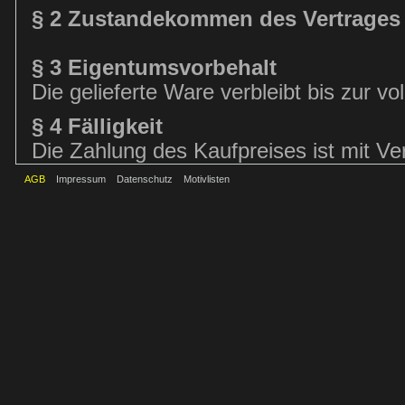
§ 2 Zustandekommen des Vertrages
§ 3 Eigentumsvorbehalt
Die gelieferte Ware verbleibt bis zur v
§ 4 Fälligkeit
Die Zahlung des Kaufpreises ist mit Vert
AGB
Impressum
Datenschutz
Motivlisten
§ 5 Gewährleistung
(1) Die Gewährleistungsrechte des Kund
Vorschriften, soweit nachfolgend nichts
Schadensersatzansprüche des Kunden g
dieser AGB.
(2) Die Verjährungsfrist für Gewährlei
Verbrauchern bei neu hergestellten Sac
Gegenüber Unternehmern beträgt die Ver
gebrauchten Sachen 1 Jahr. Die vorstehe