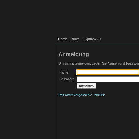
Home
Bilder
Lightbox (
0
)
Anmeldung
Um sich anzumelden, geben Sie Namen und Passwort 
Name:
Passwort:
Passwort vergessen?
|
zurück