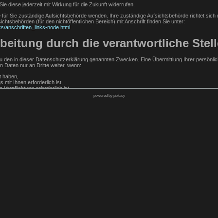
Sie diese jederzeit mit Wirkung für die Zukunft widerrufen.
e für Sie zuständige Aufsichtsbehörde wenden. Ihre zuständige Aufsichtsbehörde richtet sic
chtsbehörden (für den nichtöffentlichen Bereich) mit Anschrift finden Sie unter:
ks/anschriften_links-node.html
.
eitung durch die verantwortliche Stell
 den in dieser Datenschutzerklärung genannten Zwecken. Eine Übermittlung Ihrer persönlic
n Daten nur an Dritte weiter, wenn:
lt haben,
 mit Ihnen erforderlich ist,
 Verpflichtung erforderlich ist,
powered by pixtacy
 erforderlich ist und kein Grund zur Annahme besteht, dass Sie ein überwiegendes schutzwü
stungen
von uns zusätzliche Daten erfragt, wie z.B. Zahlungsangaben, um Ihre Bestellung ausführen 
abgelaufen sind.
lassen, werden neben diesen Angaben auch der Zeitpunkt ihrer Erstellung und der zuvor d
r widerrechtliche Inhalte auf unserer Webseite belangt werden können, auch wenn diese durch
Kontaktformular mit uns in Kontakt, erteilen Sie uns zum Zwecke der Kontaktaufnahme Ihre freiwi
 Zuordnung der Anfrage und der anschließenden Beantwortung derselben. Die Angabe weiterer
rage sowie für mögliche Anschlussfragen gespeichert. Nach Erledigung der von Ihnen gest