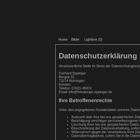
Home
Bilder
Lightbox (
0
)
Datenschutzerklärung
Verantwortliche Stelle im Sinne der Datenschutzges
Gerhard Eppinger
Bergstr.31
73274 Notzingen
Kontakt:
Telefon: 07021-45974
Email: info@fotodesign-eppinger.de
Ihre Betroffenenrechte
Unter den angegebenen Kontaktdaten unseres Datens
Auskunft über Ihre bei uns gespeicherten Da
Berichtigung unrichtiger personenbezogener 
Löschung Ihrer bei uns gespeicherten Daten,
Einschränkung der Datenverarbeitung, sofern 
Widerspruch gegen die Verarbeitung Ihrer Da
Datenübertragbarkeit, sofern Sie in die Date