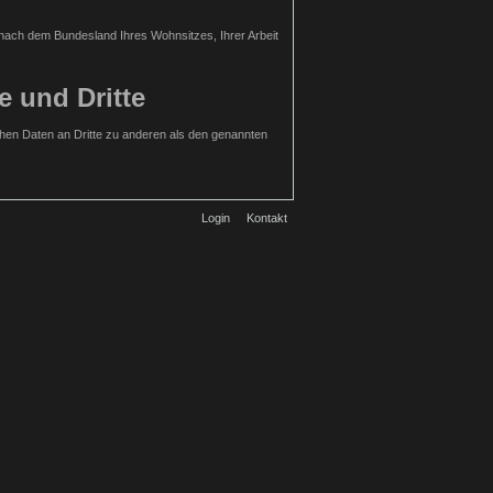
h nach dem Bundesland Ihres Wohnsitzes, Ihrer Arbeit
e und Dritte
hen Daten an Dritte zu anderen als den genannten
Login
Kontakt
rdiges Interesse an der Nichtweitergabe Ihrer Daten
zu können. Wir speichern diese Daten in unseren
urch den Websitebesucher gewählte Nutzername
 Benutzer erstellt wurden.
llige Einwilligung. Hierfür ist die Angabe einer
 Daten ist optional. Die von Ihnen gemachten
ellten Anfrage werden personenbezogene Daten