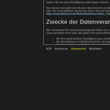
Sofern Sie uns eine Einwilligung erteilt haben, können 
Sie können sich jederzeit mit einer Beschwerde an di
oder der mutmaßlichen Verletzung. Eine Liste der Aufsi
https://www.bfdi.bund.de/DE/Infothek/Anschriften_Lin
Zwecke der Datenverarb
Wir verarbeiten Ihre personenbezogenen Daten nur zu
Zwecken findet nicht statt. Wir geben Ihre persönliche
Sie Ihre ausdrückliche Einwilligung dazu ertei
die Verarbeitung zur Abwicklung eines Vertrags
die Verarbeitung zur Erfüllung einer rechtlichen
AGB
Impressum
Datenschutz
Motivlisten
die Verarbeitung zur Wahrung berechtigter Interessen
haben.
Erbringung kostenpflichtiger Lei
Zur Erbringung kostenpflichtiger Leistungen werden 
Systemen bis die gesetzlichen Aufbewahrungsfristen 
Kommentarfunktion
Wenn Nutzer Kommentare auf unserer Website hinter
gespeichert. Dies dient unserer Sicherheit, da wir fü
Kontaktformular
Treten Sie bzgl. Fragen jeglicher Art per E-Mail oder 
validen E-Mail-Adresse erforderlich. Diese dient der
Angaben werden zum Zwecke der Bearbeitung der Anf
automatisch gelöscht.