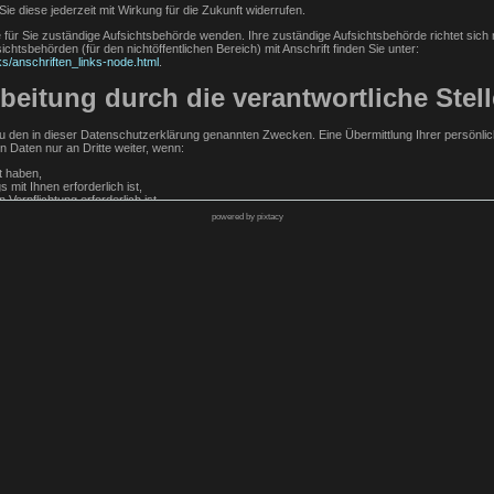
Sie diese jederzeit mit Wirkung für die Zukunft widerrufen.
e für Sie zuständige Aufsichtsbehörde wenden. Ihre zuständige Aufsichtsbehörde richtet sic
chtsbehörden (für den nichtöffentlichen Bereich) mit Anschrift finden Sie unter:
ks/anschriften_links-node.html
.
eitung durch die verantwortliche Stell
 den in dieser Datenschutzerklärung genannten Zwecken. Eine Übermittlung Ihrer persönlic
n Daten nur an Dritte weiter, wenn:
lt haben,
 mit Ihnen erforderlich ist,
 Verpflichtung erforderlich ist,
powered by pixtacy
 erforderlich ist und kein Grund zur Annahme besteht, dass Sie ein überwiegendes schutzwü
stungen
von uns zusätzliche Daten erfragt, wie z.B. Zahlungsangaben, um Ihre Bestellung ausführen 
abgelaufen sind.
lassen, werden neben diesen Angaben auch der Zeitpunkt ihrer Erstellung und der zuvor d
r widerrechtliche Inhalte auf unserer Webseite belangt werden können, auch wenn diese durch
Kontaktformular mit uns in Kontakt, erteilen Sie uns zum Zwecke der Kontaktaufnahme Ihre freiwi
 Zuordnung der Anfrage und der anschließenden Beantwortung derselben. Die Angabe weiterer
rage sowie für mögliche Anschlussfragen gespeichert. Nach Erledigung der von Ihnen gest