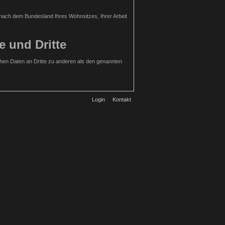
h nach dem Bundesland Ihres Wohnsitzes, Ihrer Arbeit
e und Dritte
hen Daten an Dritte zu anderen als den genannten
Login
Kontakt
rdiges Interesse an der Nichtweitergabe Ihrer Daten
zu können. Wir speichern diese Daten in unseren
urch den Websitebesucher gewählte Nutzername
 Benutzer erstellt wurden.
llige Einwilligung. Hierfür ist die Angabe einer
 Daten ist optional. Die von Ihnen gemachten
ellten Anfrage werden personenbezogene Daten