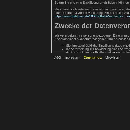
Sofern Sie uns eine Einwilligung erteilt haben, können 
Sie können sich jederzeit mit einer Beschwerde an di
oder der mutmaßlichen Verletzung. Eine Liste der Aufsi
https://www.bfdi.bund.de/DE/Infothek/Anschriften_Lin
Zwecke der Datenverarb
Wir verarbeiten Ihre personenbezogenen Daten nur zu
Zwecken findet nicht statt. Wir geben Ihre persönliche
Sie Ihre ausdrückliche Einwilligung dazu ertei
die Verarbeitung zur Abwicklung eines Vertrags
die Verarbeitung zur Erfüllung einer rechtlichen
AGB
Impressum
Datenschutz
Motivlisten
die Verarbeitung zur Wahrung berechtigter Interessen
haben.
Erbringung kostenpflichtiger Lei
Zur Erbringung kostenpflichtiger Leistungen werden 
Systemen bis die gesetzlichen Aufbewahrungsfristen 
Kommentarfunktion
Wenn Nutzer Kommentare auf unserer Website hinter
gespeichert. Dies dient unserer Sicherheit, da wir fü
Kontaktformular
Treten Sie bzgl. Fragen jeglicher Art per E-Mail oder 
validen E-Mail-Adresse erforderlich. Diese dient der
Angaben werden zum Zwecke der Bearbeitung der Anf
automatisch gelöscht.