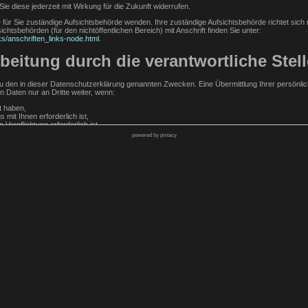
Sie diese jederzeit mit Wirkung für die Zukunft widerrufen.
e für Sie zuständige Aufsichtsbehörde wenden. Ihre zuständige Aufsichtsbehörde richtet sic
chtsbehörden (für den nichtöffentlichen Bereich) mit Anschrift finden Sie unter:
ks/anschriften_links-node.html
.
eitung durch die verantwortliche Stell
 den in dieser Datenschutzerklärung genannten Zwecken. Eine Übermittlung Ihrer persönlic
n Daten nur an Dritte weiter, wenn:
lt haben,
 mit Ihnen erforderlich ist,
 Verpflichtung erforderlich ist,
powered by pixtacy
 erforderlich ist und kein Grund zur Annahme besteht, dass Sie ein überwiegendes schutzwü
stungen
von uns zusätzliche Daten erfragt, wie z.B. Zahlungsangaben, um Ihre Bestellung ausführen 
abgelaufen sind.
lassen, werden neben diesen Angaben auch der Zeitpunkt ihrer Erstellung und der zuvor d
r widerrechtliche Inhalte auf unserer Webseite belangt werden können, auch wenn diese durch
Kontaktformular mit uns in Kontakt, erteilen Sie uns zum Zwecke der Kontaktaufnahme Ihre freiwi
 Zuordnung der Anfrage und der anschließenden Beantwortung derselben. Die Angabe weiterer
rage sowie für mögliche Anschlussfragen gespeichert. Nach Erledigung der von Ihnen gest