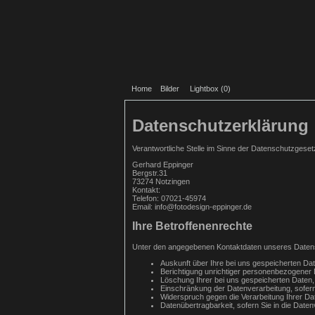
Home
Bilder
Lightbox (
0
)
Datenschutzerklärung
Verantwortliche Stelle im Sinne der Datenschutzges
Gerhard Eppinger
Bergstr.31
73274 Notzingen
Kontakt:
Telefon: 07021-45974
Email: info@fotodesign-eppinger.de
Ihre Betroffenenrechte
Unter den angegebenen Kontaktdaten unseres Datens
Auskunft über Ihre bei uns gespeicherten Da
Berichtigung unrichtiger personenbezogener 
Löschung Ihrer bei uns gespeicherten Daten,
Einschränkung der Datenverarbeitung, sofern 
Widerspruch gegen die Verarbeitung Ihrer Da
Datenübertragbarkeit, sofern Sie in die Date