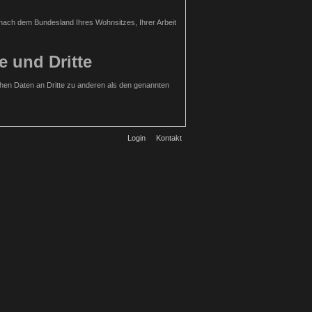
h nach dem Bundesland Ihres Wohnsitzes, Ihrer Arbeit
e und Dritte
hen Daten an Dritte zu anderen als den genannten
Login
Kontakt
rdiges Interesse an der Nichtweitergabe Ihrer Daten
zu können. Wir speichern diese Daten in unseren
urch den Websitebesucher gewählte Nutzername
 Benutzer erstellt wurden.
llige Einwilligung. Hierfür ist die Angabe einer
 Daten ist optional. Die von Ihnen gemachten
ellten Anfrage werden personenbezogene Daten